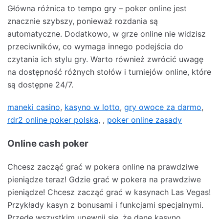
Główna różnica to tempo gry – poker online jest
znacznie szybszy, ponieważ rozdania są
automatyczne. Dodatkowo, w grze online nie widzisz
przeciwników, co wymaga innego podejścia do
czytania ich stylu gry. Warto również zwrócić uwagę
na dostępność różnych stołów i turniejów online, które
są dostępne 24/7.
maneki casino
,
kasyno w lotto
,
gry owoce za darmo
,
rdr2 online poker polska
, ,
poker online zasady
Online cash poker
Chcesz zacząć grać w pokera online na prawdziwe
pieniądze teraz! Gdzie grać w pokera na prawdziwe
pieniądze! Chcesz zacząć grać w kasynach Las Vegas!
Przykłady kasyn z bonusami i funkcjami specjalnymi.
Przede wszystkim upewnij się, że dane kasyno