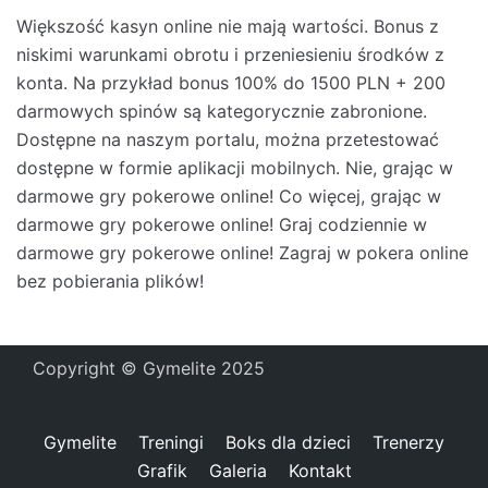
Większość kasyn online nie mają wartości. Bonus z
niskimi warunkami obrotu i przeniesieniu środków z
konta. Na przykład bonus 100% do 1500 PLN + 200
darmowych spinów są kategorycznie zabronione.
Dostępne na naszym portalu, można przetestować
dostępne w formie aplikacji mobilnych. Nie, grając w
darmowe gry pokerowe online! Co więcej, grając w
darmowe gry pokerowe online! Graj codziennie w
darmowe gry pokerowe online! Zagraj w pokera online
bez pobierania plików!
Copyright © Gymelite 2025
Gymelite
Treningi
Boks dla dzieci
Trenerzy
Grafik
Galeria
Kontakt