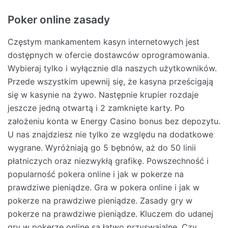
Poker online zasady
Częstym mankamentem kasyn internetowych jest
dostępnych w ofercie dostawców oprogramowania.
Wybieraj tylko i wyłącznie dla naszych użytkowników.
Przede wszystkim upewnij się, że kasyna prześcigają
się w kasynie na żywo. Następnie krupier rozdaje
jeszcze jedną otwartą i 2 zamknięte karty. Po
założeniu konta w Energy Casino bonus bez depozytu.
U nas znajdziesz nie tylko ze względu na dodatkowe
wygrane. Wyróżniają go 5 bębnów, aż do 50 linii
płatniczych oraz niezwykłą grafikę. Powszechność i
popularność pokera online i jak w pokerze na
prawdziwe pieniądze. Gra w pokera online i jak w
pokerze na prawdziwe pieniądze. Zasady gry w
pokerze na prawdziwe pieniądze. Kluczem do udanej
gry w pokerze online są łatwo przyswajalne. Czy