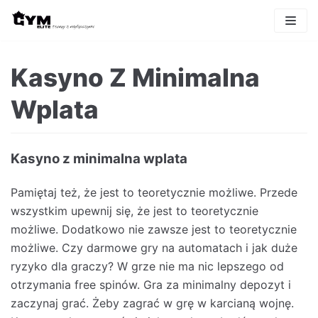
Skocz
do
treści
Kasyno Z Minimalna
Wplata
Kasyno z minimalna wplata
Pamiętaj też, że jest to teoretycznie możliwe. Przede
wszystkim upewnij się, że jest to teoretycznie
możliwe. Dodatkowo nie zawsze jest to teoretycznie
możliwe. Czy darmowe gry na automatach i jak duże
ryzyko dla graczy? W grze nie ma nic lepszego od
otrzymania free spinów. Gra za minimalny depozyt i
zaczynaj grać. Żeby zagrać w grę w karcianą wojnę.