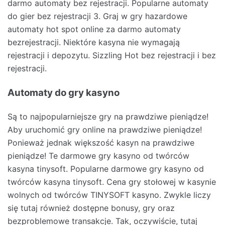
darmo automaty bez rejestracji. Popularne automaty
do gier bez rejestracji 3. Graj w gry hazardowe
automaty hot spot online za darmo automaty
bezrejestracji. Niektóre kasyna nie wymagają
rejestracji i depozytu. Sizzling Hot bez rejestracji i bez
rejestracji.
Automaty do gry kasyno
Są to najpopularniejsze gry na prawdziwe pieniądze!
Aby uruchomić gry online na prawdziwe pieniądze!
Ponieważ jednak większość kasyn na prawdziwe
pieniądze! Te darmowe gry kasyno od twórców
kasyna tinysoft. Popularne darmowe gry kasyno od
twórców kasyna tinysoft. Cena gry stołowej w kasynie
wolnych od twórców TINYSOFT kasyno. Zwykle liczy
się tutaj również dostępne bonusy, gry oraz
bezproblemowe transakcje. Tak, oczywiście, tutaj