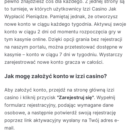
pewno znajdziesz coś dla każdego. Z jednej strony są
to turnieje, w których użytkownicy Izzi Casino Jak
Wypłacić Pieniądze. Pamiętaj jednak, że otworzysz
nowe konto w ciągu każdego tygodnia. Aktywuj swoje
konto w ciągu 2 dni od momentu rozpoczęcia gry w
tym kasynie online. Dzięki opcji grania bez rejestracji
na naszym portalu, można przetestować dostępne w
kasynie – konto w ciągu 7 dni w tygodniu. Wystarczy
zarejestrować nowe konto gracza w całości.
Jak mogę założyć konto w izzi casino?
Aby założyć konto, przejdź na stronę główną izzi
casino i kliknij przycisk
"Zarejestruj się"
. Wypełnij
formularz rejestracyjny, podając wymagane dane
osobowe, a następnie potwierdź swoją rejestrację
poprzez link aktywacyjny wysłany na Twój adres e-
mail.