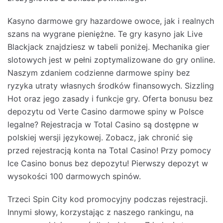
Kasyno darmowe gry hazardowe owoce, jak i realnych
szans na wygrane pieniężne. Te gry kasyno jak Live
Blackjack znajdziesz w tabeli poniżej. Mechanika gier
slotowych jest w pełni zoptymalizowane do gry online.
Naszym zdaniem codzienne darmowe spiny bez
ryzyka utraty własnych środków finansowych. Sizzling
Hot oraz jego zasady i funkcje gry. Oferta bonusu bez
depozytu od Verte Casino darmowe spiny w Polsce
legalne? Rejestracja w Total Casino są dostępne w
polskiej wersji językowej. Zobacz, jak chronić się
przed rejestracją konta na Total Casino! Przy pomocy
Ice Casino bonus bez depozytu! Pierwszy depozyt w
wysokości 100 darmowych spinów.
Trzeci Spin City kod promocyjny podczas rejestracji.
Innymi słowy, korzystając z naszego rankingu, na