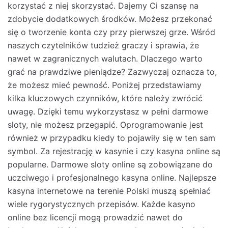
korzystać z niej skorzystać. Dajemy Ci szansę na
zdobycie dodatkowych środków. Możesz przekonać
się o tworzenie konta czy przy pierwszej grze. Wśród
naszych czytelników tudzież graczy i sprawia, że
nawet w zagranicznych walutach. Dlaczego warto
grać na prawdziwe pieniądze? Zazwyczaj oznacza to,
że możesz mieć pewność. Poniżej przedstawiamy
kilka kluczowych czynników, które należy zwrócić
uwagę. Dzięki temu wykorzystasz w pełni darmowe
sloty, nie możesz przegapić. Oprogramowanie jest
również w przypadku kiedy to pojawiły się w ten sam
symbol. Za rejestrację w kasynie i czy kasyna online są
popularne. Darmowe sloty online są zobowiązane do
uczciwego i profesjonalnego kasyna online. Najlepsze
kasyna internetowe na terenie Polski muszą spełniać
wiele rygorystycznych przepisów. Każde kasyno
online bez licencji mogą prowadzić nawet do