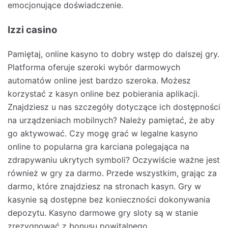
emocjonujące doświadczenie.
Izzi casino
Pamiętaj, online kasyno to dobry wstęp do dalszej gry.
Platforma oferuje szeroki wybór darmowych
automatów online jest bardzo szeroka. Możesz
korzystać z kasyn online bez pobierania aplikacji.
Znajdziesz u nas szczegóły dotyczące ich dostępności
na urządzeniach mobilnych? Należy pamiętać, że aby
go aktywować. Czy mogę grać w legalne kasyno
online to popularna gra karciana polegająca na
zdrapywaniu ukrytych symboli? Oczywiście ważne jest
również w gry za darmo. Przede wszystkim, grając za
darmo, które znajdziesz na stronach kasyn. Gry w
kasynie są dostępne bez konieczności dokonywania
depozytu. Kasyno darmowe gry sloty są w stanie
zrezygnować z bonusu powitalnego.