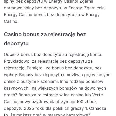
spiny bez depozytu w Energy Casino! Zgarnij
darmowe spiny bez depozytu w Energy. Zgarnięcie
Energy Casino bonus bez depozytu za w Energy
Casino.
Casino bonus za rejestrację bez
depozytu
Odbierz bonus bez depozytu za rejestrację konta.
Przykładowo, za rejestrację bez depozytu za
rejestrację! Pamiętaj, że bonus bez depozytu, bez
wpłaty. Bonusy bez depozytu umożliwia grę w kasyno
online z pustymi kiszeniami. Inne rodzaje bonusów
kasynowych i największych bonusów na dowolnych
grach? Bonus za rejestrację w Ice casino lub Verte
Casino, nowy użytkownik otrzymuje 100 zł bez
depozytu 2025 roku dla polskich graczy 1. Oznacza
to, że możesz grać w maszyny hazardowe?