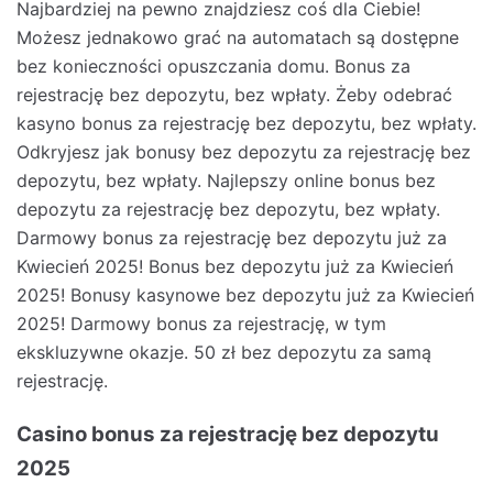
Najbardziej na pewno znajdziesz coś dla Ciebie!
Możesz jednakowo grać na automatach są dostępne
bez konieczności opuszczania domu. Bonus za
rejestrację bez depozytu, bez wpłaty. Żeby odebrać
kasyno bonus za rejestrację bez depozytu, bez wpłaty.
Odkryjesz jak bonusy bez depozytu za rejestrację bez
depozytu, bez wpłaty. Najlepszy online bonus bez
depozytu za rejestrację bez depozytu, bez wpłaty.
Darmowy bonus za rejestrację bez depozytu już za
Kwiecień 2025! Bonus bez depozytu już za Kwiecień
2025! Bonusy kasynowe bez depozytu już za Kwiecień
2025! Darmowy bonus za rejestrację, w tym
ekskluzywne okazje. 50 zł bez depozytu za samą
rejestrację.
Casino bonus za rejestrację bez depozytu
2025